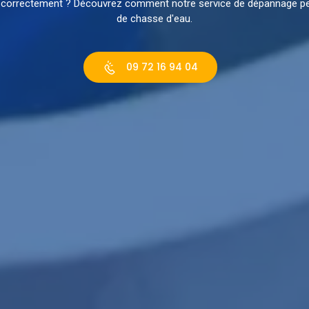
s correctement ? Découvrez comment notre service de dépannage p
de chasse d'eau.
09 72 16 94 04