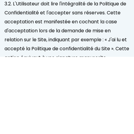
3.2. L'Utilisateur doit lire l'intégralité de la Politique de
Confidentialité et l'accepter sans réserves. Cette
acceptation est manifestée en cochant la case
d'acceptation lors de la demande de mise en
relation sur le Site, indiquant par exemple : « J'ai lu et
accepté la Politique de confidentialité du Site ». Cette
action équivaut à une signature manuscrite.
3.3. Rapide Services se réserve le droit de modifier la
Politique de Confidentialité en publiant une nouvelle
version sur son Site, en notifiant par courrier
électronique ou par une notification sur le Site. La
version applicable sera la plus récente acceptée
par l'Utilisateur.