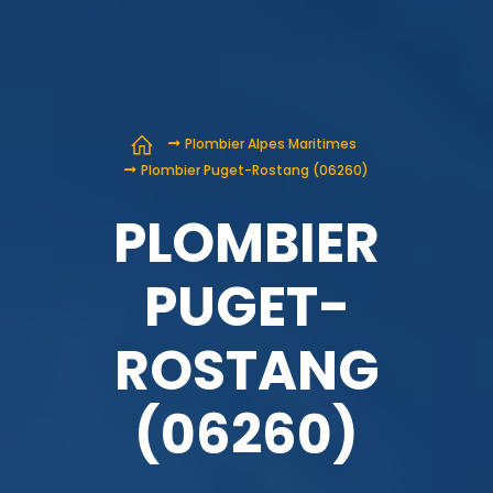
Plombier Alpes Maritimes
Plombier Puget-Rostang (06260)
PLOMBIER
PUGET-
ROSTANG
(06260)