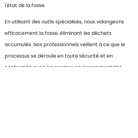
l'état de la fosse.
En utilisant des outils spécialisés, nous vidangeons
efficacement la fosse, éliminant les déchets
accumulés. Nos professionnels veillent à ce que le
processus se déroule en toute sécurité et en
conformité avec les normes environnementales.
Une fois la vidange terminée, nous nettoyons la zone
et vous fournissons des conseils pour l'entretien
futur.
Demandez-nous un
devis pour votre