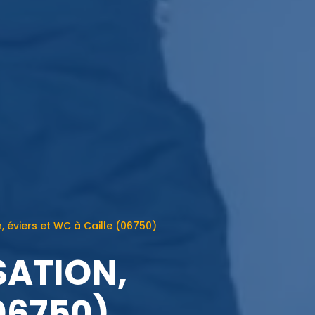
 éviers et WC à Caille (06750)
SATION,
06750)