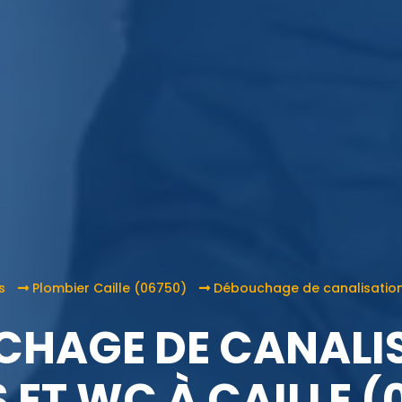
s
Plombier Caille (06750)
Débouchage de canalisation,
HAGE DE CANALI
S ET WC À CAILLE (