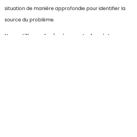
situation de manière approfondie pour identifier la
source du problème.
Nous utilisons des équipements de pointe
pour
diagnostiquer et réparer rapidement le problème.
Que ce soit une fuite, une canalisation bouchée ou un
autre problème urgent, nous travaillons avec
précision pour résoudre la situation et minimiser les
perturbations dans votre vie quotidienne.
Demandez-nous un
devis pour un