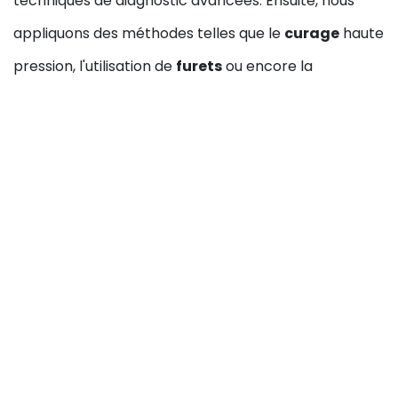
techniques de diagnostic avancées. Ensuite, nous
appliquons des méthodes telles que le
curage
haute
pression, l'utilisation de
furets
ou encore la
technologie
de caméra pour inspecter l'intérieur
des canalisations. Notre objectif est de rétablir
rapidement le flux normal de l'eau tout en évitant
tout dommage supplémentaire.
Intervention en Moins de
30 Minutes : Votre
Urgence, Notre Priorité
Lorsque vous faites face à une
urgence de
canalisation bouchée
, chaque minute compte.