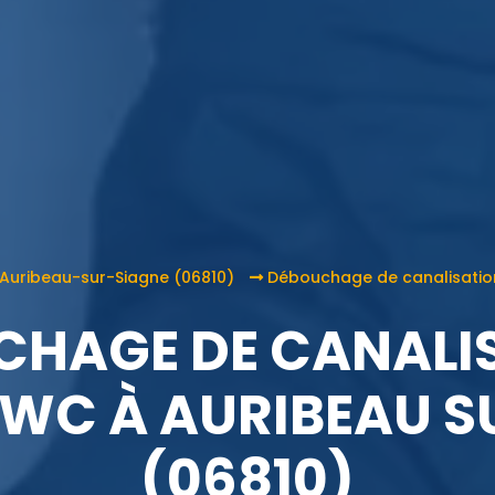
 Auribeau-sur-Siagne (06810)
Débouchage de canalisation,
HAGE DE CANALI
T WC À AURIBEAU S
(06810)