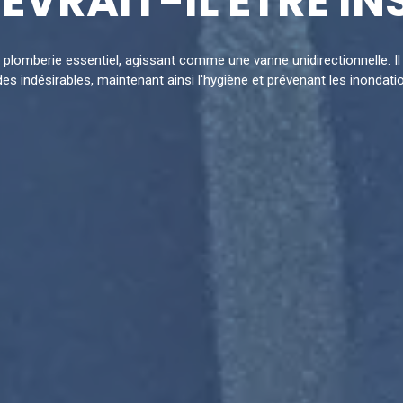
EVRAIT-IL ÊTRE IN
if plomberie essentiel, agissant comme une vanne unidirectionnelle. 
ides indésirables, maintenant ainsi l'hygiène et prévenant les inondati