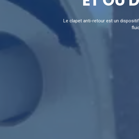
ET OÙ D
Le clapet anti-retour est un disposit
flu