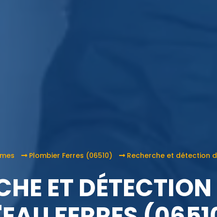
imes
Plombier Ferres (06510)
Recherche et détection de
HE ET DÉTECTION 
'EAU FERRES (0651