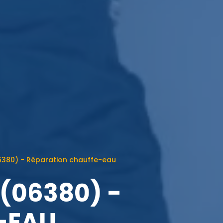
6380) - Réparation chauffe-eau
(06380) -
-EAU