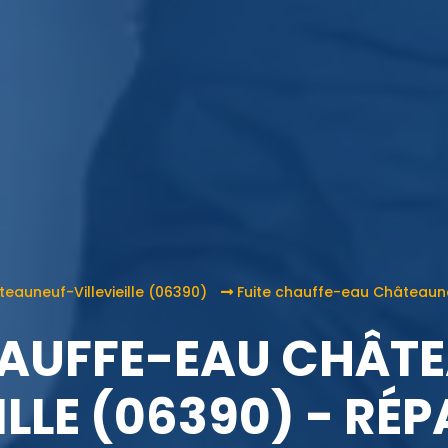
eauneuf-Villevieille (06390)
Fuite chauffe-eau Châteaune
HAUFFE-EAU CHÂT
EILLE (06390) - RÉ