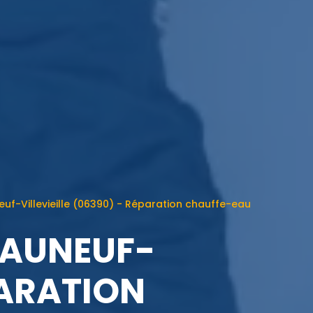
uf-Villevieille (06390) - Réparation chauffe-eau
EAUNEUF-
PARATION