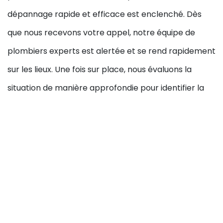
dépannage rapide et efficace est enclenché. Dès
que nous recevons votre appel, notre équipe de
plombiers experts est alertée et se rend rapidement
sur les lieux. Une fois sur place, nous évaluons la
situation de manière approfondie pour identifier la
source du problème.
Nous utilisons des équipements de pointe
pour
diagnostiquer et réparer rapidement le problème.
Que ce soit une fuite, une canalisation bouchée ou un
autre problème urgent, nous travaillons avec
précision pour résoudre la situation et minimiser les