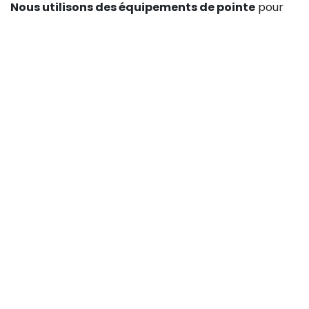
Nous utilisons des équipements de pointe
pour
diagnostiquer et réparer rapidement le problème.
Que ce soit une fuite, une canalisation bouchée ou un
autre problème urgent, nous travaillons avec
précision pour résoudre la situation et minimiser les
perturbations dans votre vie quotidienne.
Demandez-nous un
devis pour un
dépannage de
plomberie en
urgence