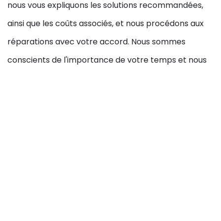
nous vous expliquons les solutions recommandées,
ainsi que les coûts associés, et nous procédons aux
réparations avec votre accord. Nous sommes
conscients de l'importance de votre temps et nous
veillons à minimiser les perturbations tout en
assurant des résultats durables.
Demandez Nous un
Devis pour un
Dépannage
Chauffage à Peillon