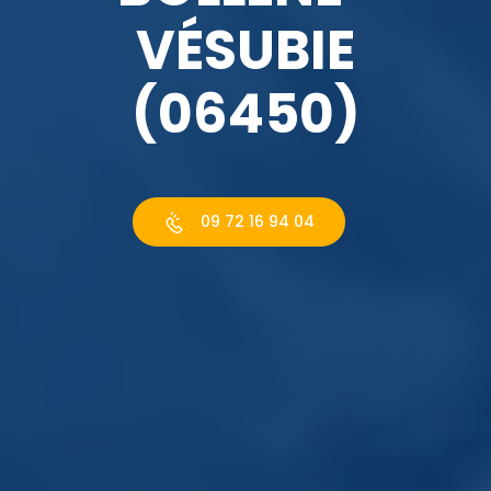
VÉSUBIE
(06450)
09 72 16 94 04