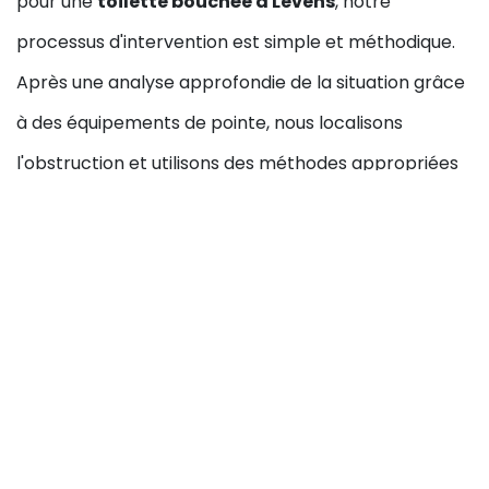
pour une
toilette bouchée à Levens
, notre
processus d'intervention est simple et méthodique.
Après une analyse approfondie de la situation grâce
à des équipements de pointe, nous localisons
l'obstruction et utilisons des méthodes appropriées
pour déboucher vos toilettes. Nous croyons en la
transparence et avant d'entamer toute réparation
majeure, notre équipe vous explique en détail les
étapes nécessaires et vous fournit un devis clair.
Obtenez un devis
pour votre
toilette