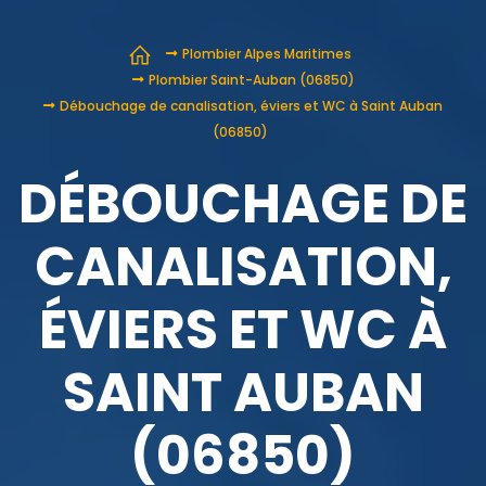
Plombier Alpes Maritimes
Plombier Saint-Auban (06850)
Débouchage de canalisation, éviers et WC à Saint Auban
(06850)
DÉBOUCHAGE DE
CANALISATION,
ÉVIERS ET WC À
SAINT AUBAN
(06850)