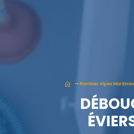
Plombier Alpes Maritime
DÉBOUC
ÉVIER