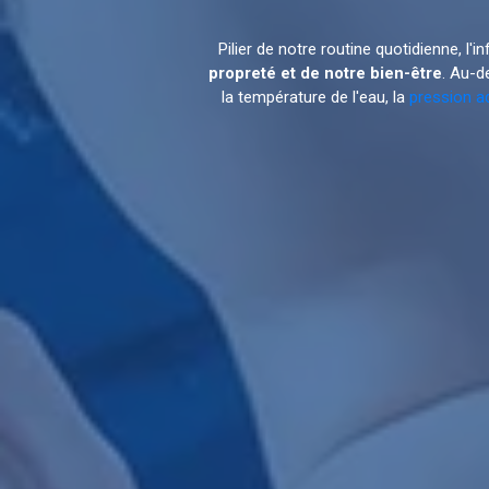
Pilier de notre routine quotidienne, l'
propreté et de notre bien-être
. Au-d
la température de l'eau, la
pression a